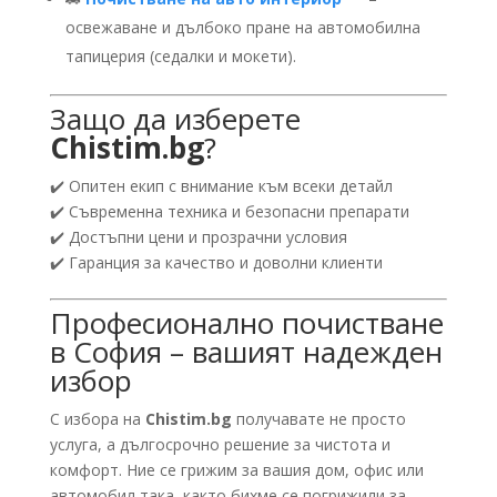
освежаване и дълбоко пране на автомобилна
тапицерия (седалки и мокети).
Защо да изберете
Chistim.bg
?
✔️ Опитен екип с внимание към всеки детайл
✔️ Съвременна техника и безопасни препарати
✔️ Достъпни цени и прозрачни условия
✔️ Гаранция за качество и доволни клиенти
Професионално почистване
в София – вашият надежден
избор
С избора на
Chistim.bg
получавате не просто
услуга, а дългосрочно решение за чистота и
комфорт. Ние се грижим за вашия дом, офис или
автомобил така, както бихме се погрижили за