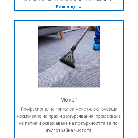
Виж още →
Мокет
Професионална грижа за мокети, включваща
изсмукване на прах и замърсявания, премахване
на петна и освежаване на повърхността за по-
дълготрайна чистота.