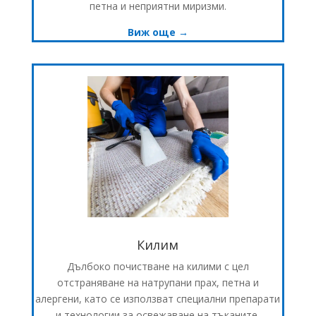
петна и неприятни миризми.
Виж още →
Килим
Дълбоко почистване на килими с цел
отстраняване на натрупани прах, петна и
алергени, като се използват специални препарати
и технологии за освежаване на тъканите.