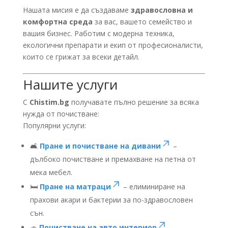
Нашата мисия е да създаваме
здравословна и
комфортна среда
за вас, вашето семейство и
вашия бизнес. Работим с модерна техника,
екологични препарати и екип от професионалисти,
които се грижат за всеки детайл.
Нашите услуги
С
Chistim.bg
получавате пълно решение за всяка
нужда от почистване:
Популярни услуги:
🛋️
Пране и почистване на дивани
–
дълбоко почистване и премахване на петна от
мека мебел.
🛏️
Пране на матраци
– елиминиране на
прахови акари и бактерии за по-здравословен
сън.
🚗
Почистване на авто интериор
–