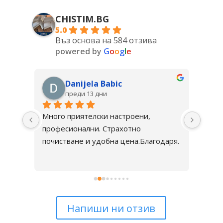
CHISTIM.BG
5.0
Въз основа на 584 отзива
powered by
G
o
o
g
l
e
Danijela Babic
преди 13 дни
Много приятелски настроени, 
Стра
професионални. Страхотно 
изчис
почистване и удобна цена.Благодаря.
вече 
Напиши ни отзив