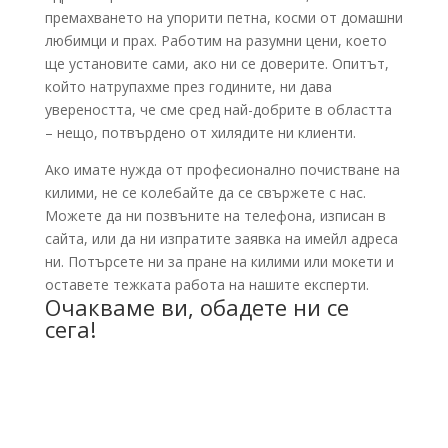
премахването на упорити петна, косми от домашни
любимци и прах. Работим на разумни цени, което
ще установите сами, ако ни се доверите. Опитът,
който натрупахме през годините, ни дава
увереността, че сме сред най-добрите в областта
– нещо, потвърдено от хилядите ни клиенти.
Ако имате нужда от професионално почистване на
килими, не се колебайте да се свържете с нас.
Можете да ни позвъните на телефона, изписан в
сайта, или да ни изпратите заявка на имейл адреса
ни. Потърсете ни за пране на килими или мокети и
оставете тежката работа на нашите експерти.
Очакваме ви, обадете ни се
сега!