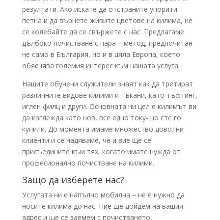
резултати. Ако искате да отстраните упорити
петна и да върнете живите цветове на килима, не
се колебайте да се свържете с нас. Предлагаме
дълбоко почистване с пара – метод, предпочитан
не само в България, но и в цяла Европа, което
обяснява големия интерес към нашата услуга.
Нашите обучени служители знаят как да третират
различните видове килими и тъкани, като тъфтинг,
иглен филц и други. Основната ни цел е килимът ви
да изглежда като нов, все едно току-що сте го
купили. До момента имаме множество доволни
клиенти и се надяваме, че и вие ще се
присъедините към тях, когато имате нужда от
професионално почистване на килими.
Защо да изберете нас?
Услугата ни е напълно мобилна – не е нужно да
носите килима до нас. Ние ще дойдем на вашия
адрес и ще се заемем с почистването,