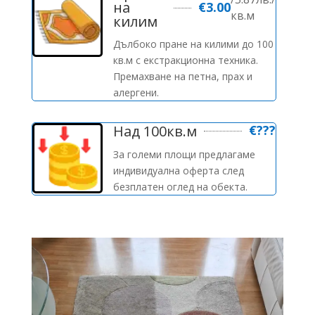
на
€
3.00
кв.м
килим
Дълбоко пране на килими до 100
кв.м с екстракционна техника.
Премахване на петна, прах и
алергени.
Над 100кв.м
€
???
За големи площи предлагаме
индивидуална оферта след
безплатен оглед на обекта.