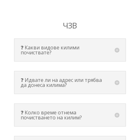
ЧЗВ
❓ Какви видове килими
почиствате?
❓ Идвате ли на адрес или трябва
да донеса килима?
❓ Колко време отнема
почистването на килим?