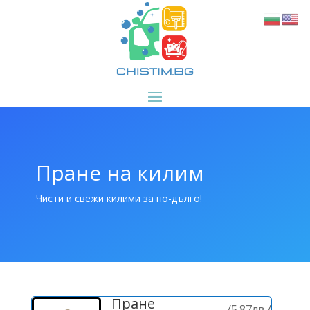
Пране на килим
Чисти и свежи килими за по-дълго!
Пране
/
5.87лв./